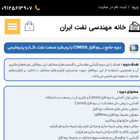
ورود
/
ثبت نام در سایت
09125613907
حساب کاربری من
خانه مهندسی نفت ایران
تغییر گذر واژه
۰
سفارشات
خروج از حساب کاربری