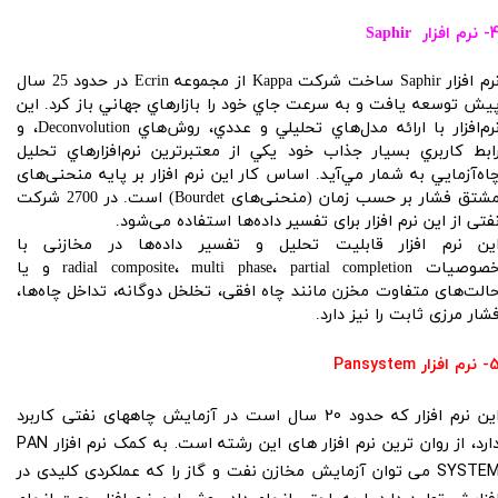
نرم افزار
Saphir
نرم افزار Saphir ساخت شركت Kappa از مجموعه Ecrin در حدود 25 سال
يش توسعه يافت و به سرعت جاي خود را بازارهاي جهاني باز كرد. اين
نرم‌افزار با ارائه مدل‌هاي تحليلي و عددي، روش‌هاي Deconvolution، و
ابط كاربري بسيار جذاب خود يكي از معتبرترين نرم‌افزارهاي تحليل
اه‌آزمايي به شمار مي‌آيد. اساس کار این نرم افزار بر پایه منحنی‌های
مشتق فشار بر حسب زمان (منحنی‌های Bourdet) است. در 2700 شرکت
فتی از این نرم افزار برای تفسیر داده‌ها استفاده می‌شود.
ین نرم افزار قابلیت تحلیل و تفسیر داده‌ها در مخازنی با
خصوصیات radial composite، multi phase، partial completion و یا
الت‌های متفاوت مخزن مانند چاه افقی، تخلخل دوگانه، تداخل چاه‌ها،
شار مرزی ثابت را نیز دارد.
م افزار Pansystem
این نرم افزار که حدود 20 سال است در آزمایش چاههای نفتی کاربرد
دارد، از روان ترین نرم افزار های این رشته است. به کمک نرم افزار PAN
SYSTEM می توان آزمایش مخازن نفت و گاز را که عملکردی کلیدی در