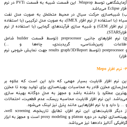
آزمایشگاهی توسط Winprop. این قسمت شبیه به قسمت PVTi در نرم
زار Eclipse می‌باشد.
) شبیه‌سازی حرکت سیال در محیط متخلخل به صورت مدل نفت
سیاه (با استفاده از نرم افزار IMEX)، به صورت مدل ترکیبی (با استفاده
از نرم افزار GEM) و شبیه سازی فرآیندهای گرمایی (با استفاده از نرم
فزارSTARS).
ج) نرم افزارهای جانبی preprocessor (توسط قسمت builder شامل
طلاعات زمین‌شناسی، گریدبندی، چاه‌ها و ...)
و postprocessor (توسط results graph/3D/Report جهت نمایش خروجی نرم
فزار)
نرم افزار
Mepo
ین نرم افزار قابلیت بسیار مهمی که دارد این است که علاوه بر
دل‌سازی مخزن قادر به محاسبات بهینه‌سازی برای تولید بوده تا مخزن
هترین عملکرد را داشته باشد و مجهز به مدل دوگانه بهینه سازی
ی‌باشد. این نرم افزار قابلیت محاسبه ریسک، عدم قطعیت، احتمالات
 ... را دارد و با نرم افزارهایی مانند پترل نیز لینک می‌شود.
از دیگر قابلیت‌های این نرم افزار، تطابق تاریخچه، well screening،
بهینه‌سازی تولید در دوره plateau و proxy modeling است و مجهز به ابزار
رافیکی آنالیز داده‌ها نیز می‌باشد.