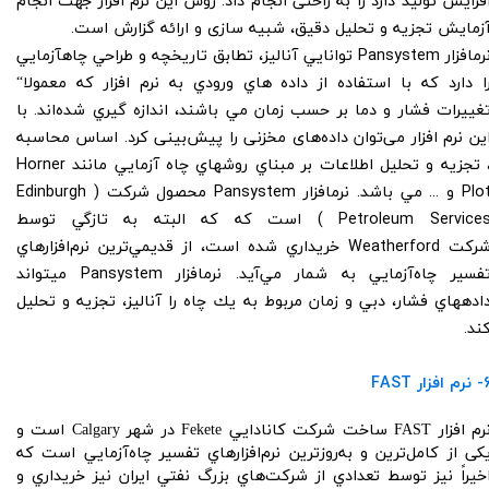
فزایش تولید دارد را به راحتی انجام داد. روش این نرم افزار جهت انجام
زمایش تجزیه و تحلیل دقیق، شبیه سازی و ارائه گزارش است.
نرم‎افزار Pansystem توانایي آناليز، تطابق تاريخچه و طراحي چاه‎آزمایي
ا دارد كه با استفاده از داده هاي ورودي به نرم افزار كه معمولا“
غييرات فشار و دما بر حسب زمان مي باشند، اندازه گيري شده‌اند. با
ین نرم افزار می‌توان داده‌های مخزنی را پیش‌بینی کرد. اساس محاسبه
، تجزيه و تحليل اطلاعات بر مبناي روشهاي چاه آزمايي مانند Horner
Plot و ... مي باشد. نرم‎افزار Pansystem محصول شركت ( Edinburgh
Petroleum Services ) است که كه البته به تازگي توسط
شركت Weatherford خريداري شده است، از قديمي‌ترين نرم‌افزارهاي
تفسير چاه‌آزمايي به شمار مي‌آيد. نرم‎افزار Pansystem مي‎تواند
داده‎هاي فشار، دبي و زمان مربوط به يك چاه را آناليز، تجزيه و تحليل
ند.
م افزار FAST
نرم افزار FAST ساخت شركت كانادايي Fekete در شهر Calgary است و
كی از كامل‌ترين و به‌روزترين نرم‌افزارهاي تفسير چاه‌آزمايي است كه
خيراً نيز توسط تعدادي از شركت‌هاي بزرگ نفتي ايران نيز خريداري و