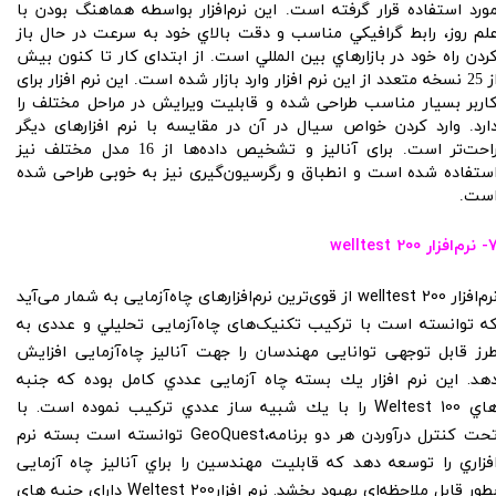
ورد استفاده قرار گرفته است. اين نرم‌افزار بواسطه هماهنگ بودن با
لم روز، رابط گرافيكي مناسب و دقت بالاي خود به سرعت در حال باز
ردن راه خود در بازارهاي بين المللي است. از ابتدای کار تا کنون بیش
از 25 نسخه متعدد از این نرم افزار وارد بازار شده است. این نرم افزار برای
اربر بسیار مناسب طراحی شده و قابلیت ویرایش در مراحل مختلف را
ارد. وارد کردن خواص سیال در آن در مقایسه با نرم افزارهای دیگر
راحت‌تر است. برای آنالیز و تشخیص داده‌ها از 16 مدل مختلف نیز
ستفاده شده است و انطباق و رگرسیون‌گیری نیز به خوبی طراحی شده
ست.
‌افزار welltest 200
نرم‌افزار welltest 200 از قوی‌ترین نرم‌افزارهای چاه‌آزمایی به شمار می‌آید
ه توانسته است با ترکیب تکنیک‌های چاه‌آزمایی تحليلي و عددی به
رز قابل توجهی توانایی مهندسان را جهت آنالیز چاه‌آزمایی افزایش
هد. این نرم افزار يك بسته چاه آزمایی عددي كامل بوده كه جنبه
هاي Weltest 100 را با يك شبيه ساز عددي تركيب نموده است. با
تحت كنترل درآوردن هر دو برنامه،GeoQuest توانسته است بسته نرم
فزاري را توسعه دهد كه قابليت مهندسين را براي آناليز چاه آزمایی
بطور قابل ملاحظه‌اي بهبود بخشد. نرم افزارWeltest 200 داراي جنبه هاي