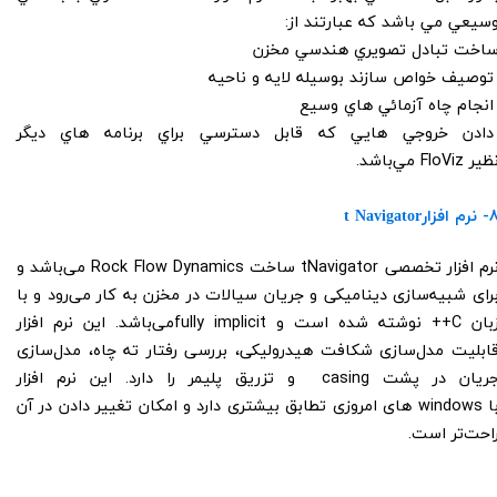
سيعي مي باشد كه عبارتند از:
اخت تبادل تصويري هندسي مخزن
وصيف خواص سازند بوسيله لايه و ناحيه
نجام چاه آزمائي هاي وسيع
ادن خروجي هايي كه قابل دسترسي براي برنامه هاي ديگر
ير FloViz مي‌باشد.
​​8- نرم افزار
t Navigator
نرم افزار تخصصی tNavigator ساخت Rock Flow Dynamics می‌باشد و
رای شبیه‌سازی دینامیکی و جریان سیالات در مخزن به کار می‌رود و با
زبان C++ نوشته شده است و fully implicitمی‌باشد. این نرم افزار
ابلیت مدل‌سازی شکافت هیدرولیکی، بررسی رفتار ته چاه، مدل‌سازی
جریان در پشت casing و تزریق پلیمر را دارد. این نرم افزار
با windows های امروزی تطابق بیشتری دارد و امکان تغییر دادن در آن
احت‌تر است.