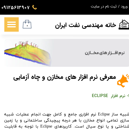
ورود
/
ثبت نام در سایت
09125613907
حساب کاربری من
خانه مهندسی نفت ایران
تغییر گذر واژه
۰
سفارشات
خروج از حساب کاربری
معرفی نرم افزار های مخازن و چاه آزمایی
ار ECLIPSE
شبیه ساز Eclipse نرم افزاری جامع و کامل جهت انجام عملیات شبیه
ازی تمامی انواع مخازن با هر درجه پیچیدگی ساختمانی و یا زمین
شناختی و یا نوع سیال است. کاربردهای Eclipse با توجه به قابلیت