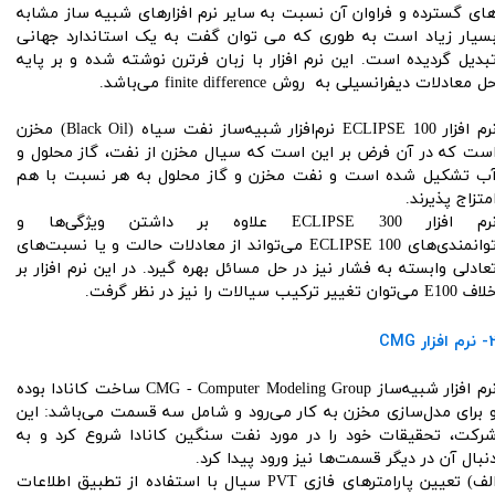
ای گسترده و فراوان آن نسبت به سایر نرم افزارهای شبیه ساز مشابه
سیار زیاد است به طوری که می توان گفت به یک استاندارد جهانی
بدیل گردیده است. این نرم افزار با زبان فرترن نوشته شده و بر پایه
ل معادلات دیفرانسیلی به روش finite difference می‌باشد.
نرم افزار ECLIPSE 100 نرم‌افزار شبیه‌ساز نفت سیاه (Black Oil) مخزن
ست که در آن فرض بر این است که سیال مخزن از نفت، گاز محلول و
ب تشکیل شده است و نفت مخزن و گاز محلول به هر نسبت با هم
متزاج پذیرند.
نرم افزار ECLIPSE 300 علاوه بر داشتن ویژگی‌ها و
توانمندی‌های ECLIPSE 100 می‌تواند از معادلات حالت و یا نسبت‌های
عادلی وابسته به فشار نیز در حل مسائل بهره گیرد. در این نرم افزار بر
 E100 می‌توان تغییر ترکیب سیالات را نیز در نظر گرفت.
رم افزار CMG
نرم افزار شبیه‌ساز CMG - Computer Modeling Group ساخت کانادا بوده
 برای مدل‌سازی مخزن به کار می‌رود و شامل سه قسمت می‌باشد: این
رکت، تحقیقات خود را در مورد نفت سنگین کانادا شروع کرد و به
نبال آن در دیگر قسمت‌ها نیز ورود پیدا کرد.
الف) تعیین پارامترهای فازی PVT سیال با استفاده از تطبیق اطلاعات