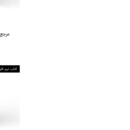
مرجع آم
کتاب نرم افز