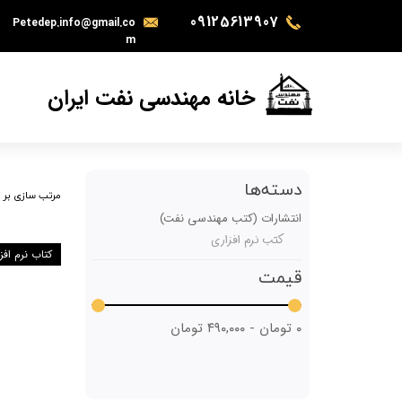
09125613907
Petedep.info@gmail.co
m
خانه مهندسی نفت ایران
دسته‌ها
مرتب سازی بر
انتشارات (کتب مهندسی نفت)
کتب نرم افزاری
کتاب نرم افز
قیمت
۰ تومان - ۴۹۰,۰۰۰ تومان