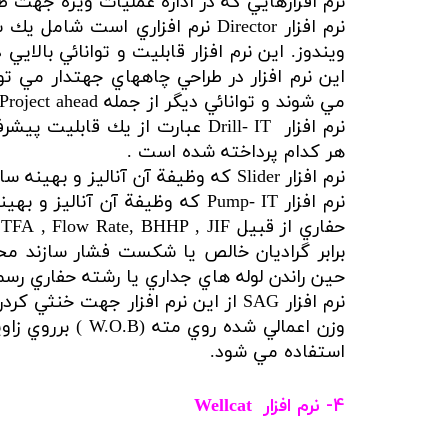
نرم افزارهايي كه در اداره عمليات ويژه جهت ط
نرم افزار Director نرم افزار
ويندوز. اين نرم افزار قابليت و توانائي بالا
مي شوند و توانائي ديگر از جمله Project ahead جهت پيش بيني سر مته اشاره نمود.
هر كدام پرداخته شده است .
نرم افزار Slider كه وظيفة آن آناليز و بهينه سازي گشتاور و نيروي باز دارنده وارد بر رشته حفاري مي باشد ( Torque & Drag )
نرم افزار Pump- IT که وظيفة آ
حين راندن لوله هاي جداري يا رشته حفاري رسم
استفاده مي شود.​​​​​​​
4- نرم افزار
Wellcat