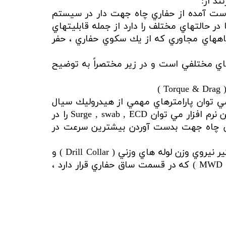
ند از:
هاي بدست آمده از حفاري چاه جهت دار در سيستم
در حالتهاي مختلف را دارد از جمله قابليتهاي
ي Anti- Collisionآن جهت جلوگيري از برخورد چاههاي مجاوري كه از يك سكوي حفاري ، حفر
 پيشرفته مهندسي مكانيك در نرم افزار Sysdrill كه شامل قسمتهاي مختلفي است و در زير مختصراً به توضيح
افزار مي توان پارامترهاي مهمي از هيدروليك سيال
حفاري از قبيل Bit TFA , Flow Rate, BHHP , JIF و در صد Bit Pressure loss را بدست آورد همچنين در اين نرم افزار مي توان Surge , swab , ECD را در
محاسبه نمودن و نمودارهاي Surge , Swab را در حين پيمايش چاه جهت بدست آوردن بيشترين سرعت در
نرم افزار SAG از اين نرم افزار جهت خنثي كردن اثرات ناشي از خميده شدن ساق حفاري ( BHA ) تحت تأثير نيروي وزن لوله هاي وزني ( Drill Collar ) و
وزن اعمالي شده روي مته (W.O.B ) برروي زاوية خوانده شده توسط سيستم اندازه گيري در حين حفاري ( MWD ) كه در قسمت ساق حفاري قرار دارد ،