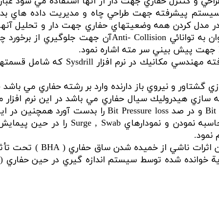
راحي و كنترل حفاري جهت دار از آنها استفاده مي شود عبارت
ي است شامل يك سيستم پيشرفته جهت طراحي چاه و مديريت داده 
يي در مدل كردن همه وضعيتهاي حفاري جهت دار و تحليل آنها 
اين نرم افزار در طراحي چاههاي جهتدار مي توان به توانائ
نرم افزار Drill- IT عبارت از يك قابليت
ن آناليز و بهينه سازي هيدروليك سيال حفاري مي باشد در اين نرم 
برابر گراديان خالص يا شكست فشار سازند 
 نمود.