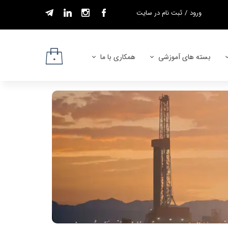
ورود
/
ثبت نام در سایت
حساب کاربری من
تغییر گذر واژه
بسته های آموزشی
همکاری با ما
۰
سفارشات
بسته های ســام
شرایط همکاری
خروج از حساب
کاربری
بسته های استخدامی
درخواست نمایندگی
شرایط استخدام مدرس
تماس با ما