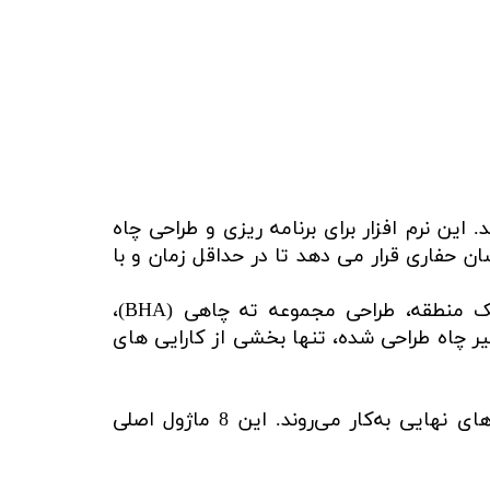
رتمند شرکت Schlumberger در زمینه حفاری می‌باشد. این نرم افزار برای برنامه ریزی و طراحی چاه
ن حفاری قرار می دهد تا در حداقل زمان و با
محاسبات مربوط به عملیات حفاری شامل طراحی مسیر چاه، محاسبات نزدیکی و تداخل دو چاه در یک منطقه، طراحی مجموعه ته چاهی (BHA)،
ت مربوط به حفاری انحرافی، محاسبات Torque & Drag و نمایش 3 بعدی مسیر چاه طراحی شده، تنها بخشی از کارایی های
ماژول های اصلی آن تحت گروه Power Plan شناخته می‌شوند و جهت طراحی چاه، اجرای چاه و تحلیل‌های نهایی به‌کار می‌روند. این 8 ماژول اصلی