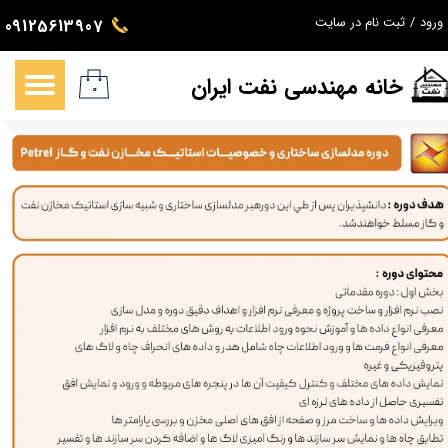
ورود
/
ثبت نام در سایت
09125613907
حساب کاربری من
خانه مهندسی نفت ایران
تغییر گذر واژه
۰
سفارشات
خروج از حساب کاربری