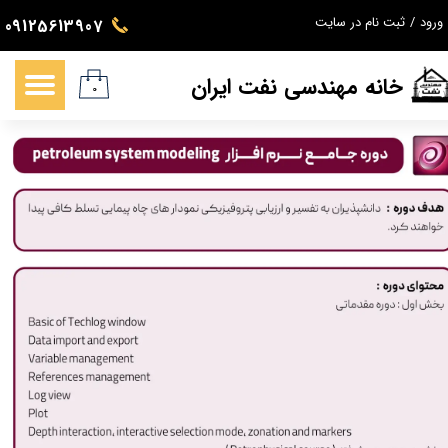
ورود
/
ثبت نام در سایت
09125613907
حساب کاربری من
خانه مهندسی نفت ایران
تغییر گذر واژه
۰
سفارشات
خروج از حساب کاربری