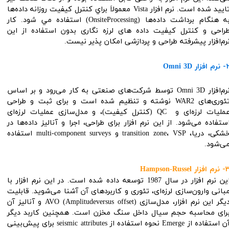
تایید شده است. نرم افزار Vista معمولاَ براي كنترل كيفيت روزانه داده‌ها
به هنگام برداشت داده‌ها (OnsiteProcessing) استفاده مي شود. کار
راحی و کنترل کیفیت داده های لرزه نگاری بدون استفاده از این
رم‌افزار پیشرفته طراحی و پردازشی امکان پذیر نیست.
نرم افزار
Omni 3D
نرم‌افزار Omni 3D توسط شركت‌های صنعتی به كار می‌رود و بر اساس
تئوری‌های WAR2 نوشته و تنظیم شده است و برای ثبت و طراحی
عملیات لرزه‌ای و QC (كنترل كیفیت)، و مدل‌سازی عملیات لرزه‌ای
ستفاده می‌شود. از این نرم افزار برای طراحی، اجرا و آنالیز داده‌ها در
خشکی، دریا، transition zone، VSP و multi-component surveys استفاده
ی‌شود.
نرم افزار
Hampson-Russel​​​​​​​
این نرم افزار در سال 1987 توسعه داده شده است. در این نرم افزار با
بانی وارون‌سازی لرزه‌ای، تئوری و کاربردهای آن آشنا می‌شوید. قابلیت
دیگر این نرم افزار، مدل‌سازی AVO (Amplitudeversus offset) و آنالیز آن
رای محاسبه حجم سیال داخل سنگ مخزن است. همچنین کاربد دیگر
آن استفاده از Emerge نحوه استفاده از seismic attributes برای پیش‌بینی