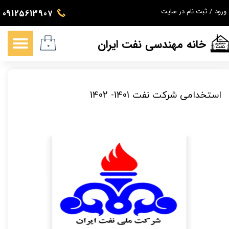
ورود
/
ثبت نام در سایت
09125613907
حساب کاربری من
خانه مهندسی نفت ایران
تغییر گذر واژه
۰
سفارشات
استخدامی شرکت نفت 1401- 1402
خروج از حساب کاربری